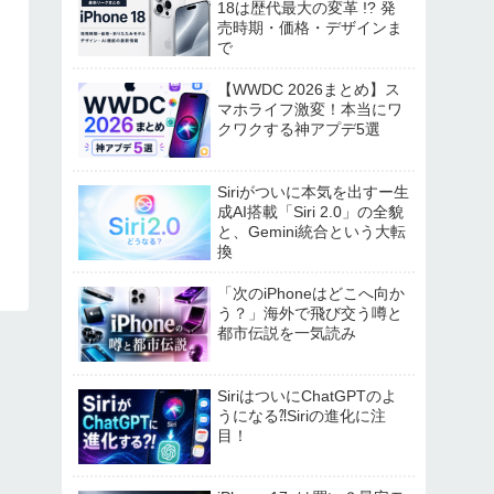
18は歴代最大の変革 !? 発
売時期・価格・デザインま
で
【WWDC 2026まとめ】ス
マホライフ激変！本当にワ
クワクする神アプデ5選
Siriがついに本気を出すー生
成AI搭載「Siri 2.0」の全貌
と、Gemini統合という大転
換
「次のiPhoneはどこへ向か
う？」海外で飛び交う噂と
都市伝説を一気読み
SiriはついにChatGPTのよ
うになる⁈Siriの進化に注
目！