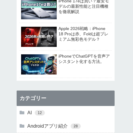
iPhone 17eは買い？最安モ
デルの最新性能と注目機種
を徹底解説
Apple 2026戦略：iPhone
18 Proは赤、Foldは超プレ
ミアム無彩色モデル？
iPhoneでChatGPTを音声ア
シスタント化する方法。
カテゴリー
AI
12
Androidアプリ紹介
28