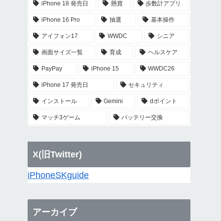
iPhone 18 発売日
懸賞
歩数計アプリ
iPhone 16 Pro
抽選
基本操作
アイフォン17
WWDC
シニア
画面サイズ一覧
育成
ヘルスケア
PayPay
iPhone 15
WWDC26
iPhone 17 発売日
セキュリティ
インストール
Gemini
dポイント
マッチ3ゲーム
バッテリー交換
X(旧Twitter)
iPhoneSKguide
アーカイブ