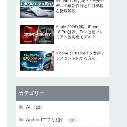
iPhone 17eは買い？最安モ
デルの最新性能と注目機種
を徹底解説
Apple 2026戦略：iPhone
18 Proは赤、Foldは超プレ
ミアム無彩色モデル？
iPhoneでChatGPTを音声ア
シスタント化する方法。
カテゴリー
AI
12
Androidアプリ紹介
28