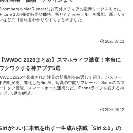
発売時期・価格・デザインまで
BloombergやMacRumorsなど海外メディアの最新リークをもとに、
iPhone 18の発売時期や価格、折りたたみモデル、AI機能、新デザイ
ンなど注目情報をわかりやすくまとめました。
2026.07.13
【WWDC 2026まとめ】スマホライフ激変！本当に
ワクワクする神アプデ5選
WWDC2026で発表された注目の新機能を厳選して紹介。パスワー
ド自動変更、進化したSiri AI、写真の空間リフレーム、Safariのスマ
ートタブ管理、スマートホーム連携など、iPhoneライフを変える神
アプデ5選を解説。
2026.06.12
Siriがついに本気を出すー生成AI搭載「Siri 2.0」の