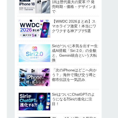
18は歴代最大の変革 !? 発
売時期・価格・デザインま
で
【WWDC 2026まとめ】ス
マホライフ激変！本当にワ
クワクする神アプデ5選
Siriがついに本気を出すー生
成AI搭載「Siri 2.0」の全貌
と、Gemini統合という大転
換
「次のiPhoneはどこへ向か
う？」海外で飛び交う噂と
都市伝説を一気読み
SiriはついにChatGPTのよ
うになる⁈Siriの進化に注
目！