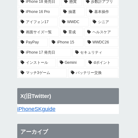
iPhone 18 発売日
懸賞
歩数計アプリ
iPhone 16 Pro
抽選
基本操作
アイフォン17
WWDC
シニア
画面サイズ一覧
育成
ヘルスケア
PayPay
iPhone 15
WWDC26
iPhone 17 発売日
セキュリティ
インストール
Gemini
dポイント
マッチ3ゲーム
バッテリー交換
X(旧Twitter)
iPhoneSKguide
アーカイブ