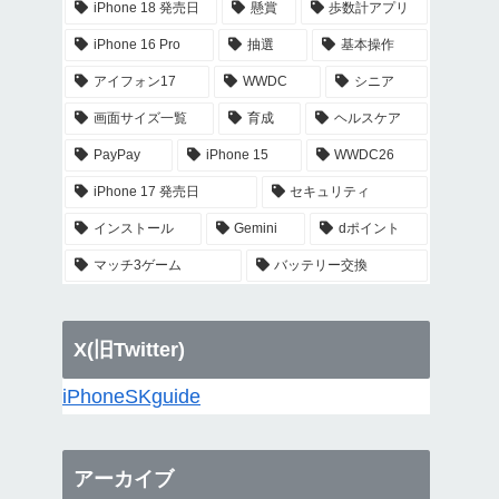
iPhone 18 発売日
懸賞
歩数計アプリ
iPhone 16 Pro
抽選
基本操作
アイフォン17
WWDC
シニア
画面サイズ一覧
育成
ヘルスケア
PayPay
iPhone 15
WWDC26
iPhone 17 発売日
セキュリティ
インストール
Gemini
dポイント
マッチ3ゲーム
バッテリー交換
X(旧Twitter)
iPhoneSKguide
アーカイブ