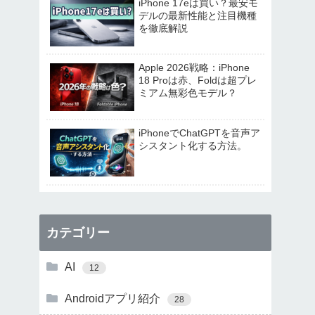
iPhone 17eは買い？最安モ
デルの最新性能と注目機種
を徹底解説
Apple 2026戦略：iPhone
18 Proは赤、Foldは超プレ
ミアム無彩色モデル？
iPhoneでChatGPTを音声ア
シスタント化する方法。
カテゴリー
AI
12
Androidアプリ紹介
28