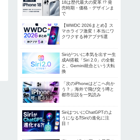
18は歴代最大の変革 !? 発
売時期・価格・デザインま
で
【WWDC 2026まとめ】ス
マホライフ激変！本当にワ
クワクする神アプデ5選
Siriがついに本気を出すー生
成AI搭載「Siri 2.0」の全貌
と、Gemini統合という大転
換
「次のiPhoneはどこへ向か
う？」海外で飛び交う噂と
都市伝説を一気読み
SiriはついにChatGPTのよ
うになる⁈Siriの進化に注
目！