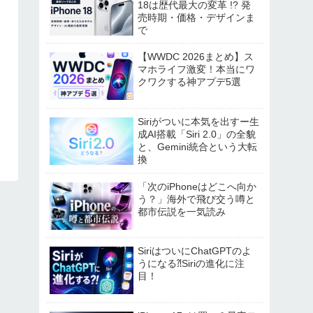
18は歴代最大の変革 !? 発
売時期・価格・デザインま
で
【WWDC 2026まとめ】ス
マホライフ激変！本当にワ
クワクする神アプデ5選
Siriがついに本気を出すー生
成AI搭載「Siri 2.0」の全貌
と、Gemini統合という大転
換
「次のiPhoneはどこへ向か
う？」海外で飛び交う噂と
都市伝説を一気読み
SiriはついにChatGPTのよ
うになる⁈Siriの進化に注
目！