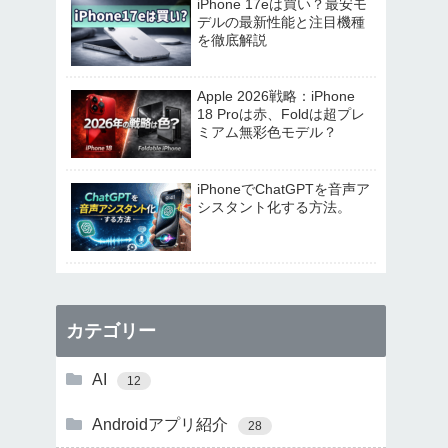
iPhone 17eは買い？最安モ
デルの最新性能と注目機種
を徹底解説
Apple 2026戦略：iPhone
18 Proは赤、Foldは超プレ
ミアム無彩色モデル？
iPhoneでChatGPTを音声ア
シスタント化する方法。
カテゴリー
AI
12
Androidアプリ紹介
28