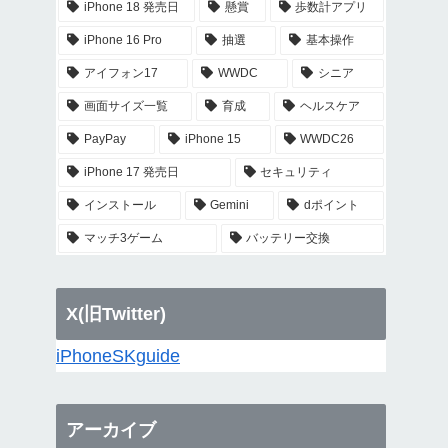
iPhone 18 発売日
懸賞
歩数計アプリ
iPhone 16 Pro
抽選
基本操作
アイフォン17
WWDC
シニア
画面サイズ一覧
育成
ヘルスケア
PayPay
iPhone 15
WWDC26
iPhone 17 発売日
セキュリティ
インストール
Gemini
dポイント
マッチ3ゲーム
バッテリー交換
X(旧Twitter)
iPhoneSKguide
アーカイブ