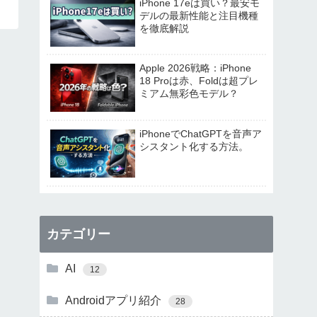
iPhone 17eは買い？最安モ
デルの最新性能と注目機種
を徹底解説
Apple 2026戦略：iPhone
18 Proは赤、Foldは超プレ
ミアム無彩色モデル？
iPhoneでChatGPTを音声ア
シスタント化する方法。
カテゴリー
AI
12
Androidアプリ紹介
28