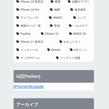
iPhone 18 発売日
懸賞
歩数計アプリ
iPhone 16 Pro
抽選
基本操作
アイフォン17
WWDC
シニア
画面サイズ一覧
育成
ヘルスケア
PayPay
iPhone 15
WWDC26
iPhone 17 発売日
セキュリティ
インストール
Gemini
dポイント
マッチ3ゲーム
バッテリー交換
X(旧Twitter)
iPhoneSKguide
アーカイブ