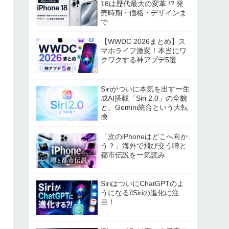
18は歴代最大の変革 !? 発
売時期・価格・デザインま
で
【WWDC 2026まとめ】ス
マホライフ激変！本当にワ
クワクする神アプデ5選
Siriがついに本気を出すー生
成AI搭載「Siri 2.0」の全貌
と、Gemini統合という大転
換
「次のiPhoneはどこへ向か
う？」海外で飛び交う噂と
都市伝説を一気読み
SiriはついにChatGPTのよ
うになる⁈Siriの進化に注
目！