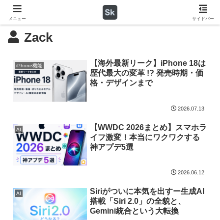
メニュー
サイドバー
Zack
【海外最新リーク】iPhone 18は
iPhone機能
歴代最大の変革 !? 発売時期・価
格・デザインまで
2026.07.13
【WWDC 2026まとめ】スマホラ
AI
イフ激変！本当にワクワクする
神アプデ5選
2026.06.12
Siriがついに本気を出すー生成AI
AI
搭載「Siri 2.0」の全貌と、
Gemini統合という大転換