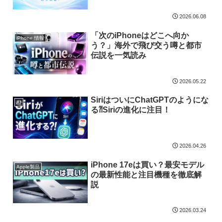
2026.06.08
「次のiPhoneはどこへ向か
iPhone 情報
う？」海外で飛び交う噂と都市
伝説を一気読み
2026.05.22
SiriはついにChatGPTのようにな
AI
る⁈Siriの進化に注目！
2026.04.26
iPhone 17eは買い？最安モデル
Apple製品
の最新性能と注目機種を徹底解
説
2026.03.24