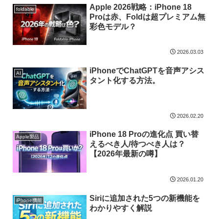
Apple 2026戦略：iPhone 18
foldable
Proは赤、Foldは超プレミアム無
彩色モデル？
2026.03.03
iPhoneでChatGPTを音声アシス
AI
タント化する方法。
2026.02.20
iPhone 18 Proの進化点 買い替
Apple製品
えるべき人/待つべき人は？
【2026年最新の噂】
2026.01.20
Siriに追加された5つの新機能を
iPhone機能
わかりやすく解説