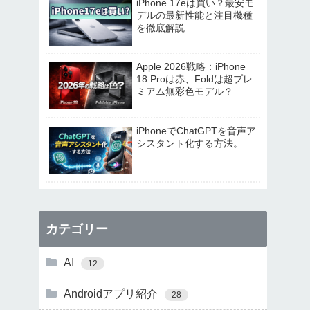
iPhone 17eは買い？最安モ
デルの最新性能と注目機種
を徹底解説
Apple 2026戦略：iPhone
18 Proは赤、Foldは超プレ
ミアム無彩色モデル？
iPhoneでChatGPTを音声ア
シスタント化する方法。
カテゴリー
AI
12
Androidアプリ紹介
28