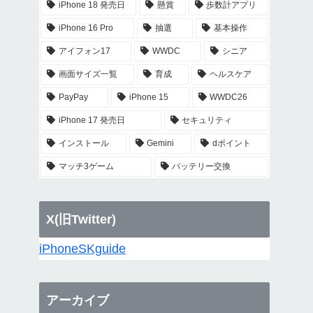
iPhone 18 発売日
懸賞
歩数計アプリ
iPhone 16 Pro
抽選
基本操作
アイフォン17
WWDC
シニア
画面サイズ一覧
育成
ヘルスケア
PayPay
iPhone 15
WWDC26
iPhone 17 発売日
セキュリティ
インストール
Gemini
dポイント
マッチ3ゲーム
バッテリー交換
X(旧Twitter)
iPhoneSKguide
アーカイブ