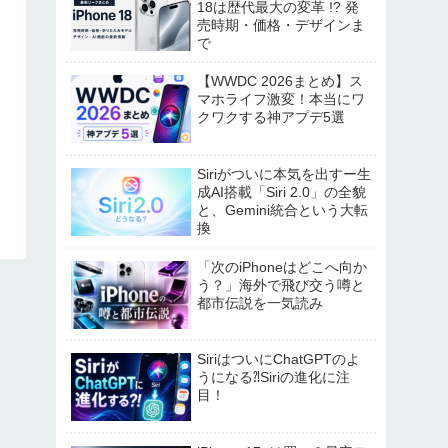
18は歴代最大の変革 !? 発
売時期・価格・デザインま
で
【WWDC 2026まとめ】ス
マホライフ激変！本当にワ
クワクする神アプデ5選
Siriがついに本気を出すー生
成AI搭載「Siri 2.0」の全貌
と、Gemini統合という大転
換
「次のiPhoneはどこへ向か
う？」海外で飛び交う噂と
都市伝説を一気読み
SiriはついにChatGPTのよ
うになる⁈Siriの進化に注
目！