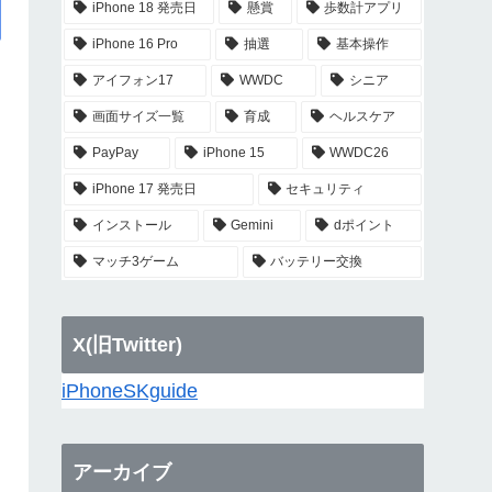
iPhone 18 発売日
懸賞
歩数計アプリ
iPhone 16 Pro
抽選
基本操作
アイフォン17
WWDC
シニア
画面サイズ一覧
育成
ヘルスケア
PayPay
iPhone 15
WWDC26
iPhone 17 発売日
セキュリティ
インストール
Gemini
dポイント
マッチ3ゲーム
バッテリー交換
X(旧Twitter)
iPhoneSKguide
アーカイブ