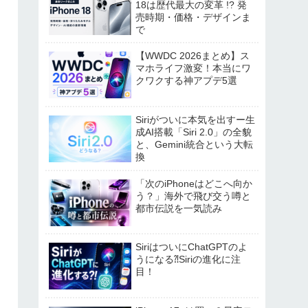
18は歴代最大の変革 !? 発
売時期・価格・デザインま
で
【WWDC 2026まとめ】ス
マホライフ激変！本当にワ
クワクする神アプデ5選
Siriがついに本気を出すー生
成AI搭載「Siri 2.0」の全貌
と、Gemini統合という大転
換
「次のiPhoneはどこへ向か
う？」海外で飛び交う噂と
都市伝説を一気読み
SiriはついにChatGPTのよ
うになる⁈Siriの進化に注
目！