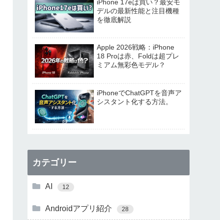
iPhone 17eは買い？最安モ
デルの最新性能と注目機種
を徹底解説
Apple 2026戦略：iPhone
18 Proは赤、Foldは超プレ
ミアム無彩色モデル？
iPhoneでChatGPTを音声ア
シスタント化する方法。
カテゴリー
AI
12
Androidアプリ紹介
28