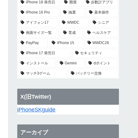
iPhone 18 発売日
懸賞
歩数計アプリ
iPhone 16 Pro
抽選
基本操作
アイフォン17
WWDC
シニア
画面サイズ一覧
育成
ヘルスケア
PayPay
iPhone 15
WWDC26
iPhone 17 発売日
セキュリティ
インストール
Gemini
dポイント
マッチ3ゲーム
バッテリー交換
X(旧Twitter)
iPhoneSKguide
アーカイブ