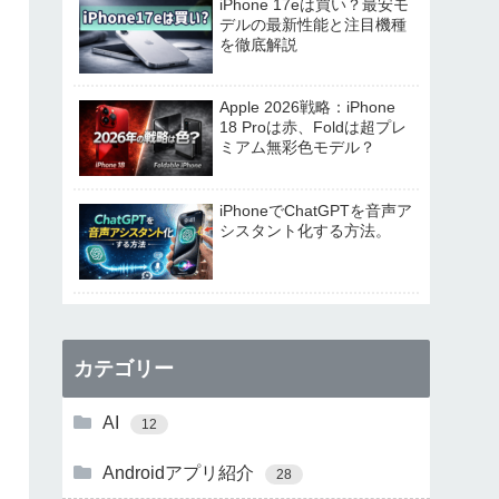
iPhone 17eは買い？最安モ
デルの最新性能と注目機種
を徹底解説
Apple 2026戦略：iPhone
18 Proは赤、Foldは超プレ
ミアム無彩色モデル？
iPhoneでChatGPTを音声ア
シスタント化する方法。
カテゴリー
AI
12
Androidアプリ紹介
28