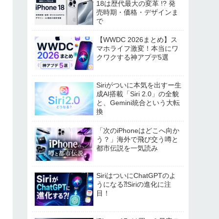
18は歴代最大の変革 !? 発
売時期・価格・デザインま
で
【WWDC 2026まとめ】ス
マホライフ激変！本当にワ
クワクする神アプデ5選
Siriがついに本気を出すー生
成AI搭載「Siri 2.0」の全貌
と、Gemini統合という大転
換
「次のiPhoneはどこへ向か
う？」海外で飛び交う噂と
都市伝説を一気読み
SiriはついにChatGPTのよ
うになる⁈Siriの進化に注
目！