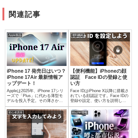
関連記事
Apple製品
便利機能
iPhone 17 発売日はいつ？
【便利機能】iPhoneの顔
iPhone 17Air 最新情報ア
認証 Face IDの登録と使
ップデート！
い方
Appleは2025年、iPhone 17シリ
Face IDはiPhone X以降に搭載さ
ーズで「Plus」に代わる薄型モ
れている顔認証です。Face IDの
デルを投入予定。その薄さから
登録や設定、使い方を説明しま
「iPhone Air」とも呼ばれていま
す。Face IDでアプリのダウンロ
す。新機能も豊富で、注目の一
ード、iPhoneのロック画面を
初心者講座
iPhone 情報
台です。新機能も含めて最新情
Face IDで解除、Face IDの削除
報をお伝えします！
についても紹介しています。