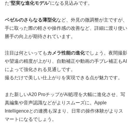
た“
堅実な進化モデル
”になる見込みです。
ベゼルのさらなる薄型化
など、外見の微調整が主ですが、
手に取った際の軽さや操作感の改善など、詳細に渡り使い
勝手の向上が期待されています。
注目は何といっても
カメラ性能の進化
でしょう。夜間撮影
や望遠の精度が上がり、自動補正や動画の手ブレ補正もAI
によって強化される見通しです。
撮るだけで美しい仕上がりを実現できる点が魅力です。
また新しいA20 ProチップがAI処理を大幅に進化させ、写
真編集や音声認識などがよりスムーズに。Apple
Intelligenceとの連携も深まり、日常の操作体験がよりス
マートになるでしょう。