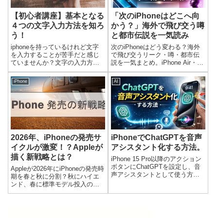
【初心者講座】基本となる
「次のiPhoneはどこへ向
４つの文字入力方法を知ろ
かう？」海外で飛び交う噂
う！
と都市伝説を一気読み
iphoneを持っているけれど文字
次のiPhoneはどう変わる？海外
を入力することが苦手だと感じ
で飛び交うリーク・噂・都市伝
ていませんか？文字の入力方法
説を一気まとめ。iPhone Air・
を知ることでスマホの操作はと
Fold・完全シームレスモデルの
ても快適になります。この記事
予想から、AppleのAI戦略まで詳
iPhone
AI
では初心者の方向けにフリック
しく解説します。
入力、トグル入力、フルキー入
力や音声入力といったiphoneを
使った入力方法を説明します。
2026年、iPhoneの発売サ
iPhoneでChatGPTを音声
イクルが激変！？Appleが
アシスタント化する方法。
描く新戦略とは？
iPhone 15 Pro以降のアクション
ボタンにChatGPTを設定し、音
Appleが2026年にiPhoneの発売時
声アシスタントとして使う方法
期を春と秋に分割？秋にハイエ
を解説。設定手順、対応機種、
ンド、春に標準モデル投入の新
できること、注意点までわかり
戦略を検討中。折りたたみ
やすく紹介します。
iPhoneの登場などの発売時期も
含めて新戦略の全貌を解説して
いきます。