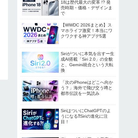
18は歴代最大の変革 !? 発
売時期・価格・デザインま
で
【WWDC 2026まとめ】ス
マホライフ激変！本当にワ
クワクする神アプデ5選
Siriがついに本気を出すー生
成AI搭載「Siri 2.0」の全貌
と、Gemini統合という大転
換
「次のiPhoneはどこへ向か
う？」海外で飛び交う噂と
都市伝説を一気読み
SiriはついにChatGPTのよ
うになる⁈Siriの進化に注
目！