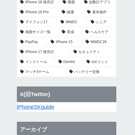
iPhone 18 発売日
懸賞
歩数計アプリ
iPhone 16 Pro
抽選
基本操作
アイフォン17
WWDC
シニア
画面サイズ一覧
育成
ヘルスケア
PayPay
iPhone 15
WWDC26
iPhone 17 発売日
セキュリティ
インストール
Gemini
dポイント
マッチ3ゲーム
バッテリー交換
X(旧Twitter)
iPhoneSKguide
アーカイブ