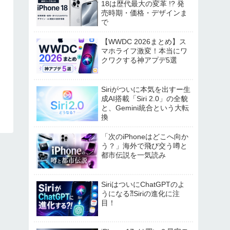
18は歴代最大の変革 !? 発
売時期・価格・デザインま
で
【WWDC 2026まとめ】ス
マホライフ激変！本当にワ
クワクする神アプデ5選
Siriがついに本気を出すー生
成AI搭載「Siri 2.0」の全貌
と、Gemini統合という大転
換
「次のiPhoneはどこへ向か
う？」海外で飛び交う噂と
都市伝説を一気読み
SiriはついにChatGPTのよ
うになる⁈Siriの進化に注
目！