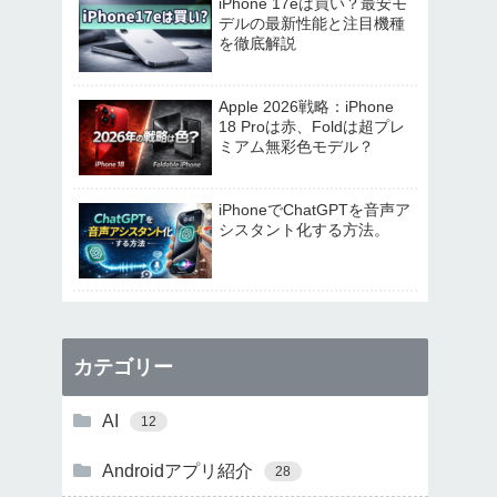
iPhone 17eは買い？最安モ
デルの最新性能と注目機種
を徹底解説
Apple 2026戦略：iPhone
18 Proは赤、Foldは超プレ
ミアム無彩色モデル？
iPhoneでChatGPTを音声ア
シスタント化する方法。
カテゴリー
AI
12
Androidアプリ紹介
28