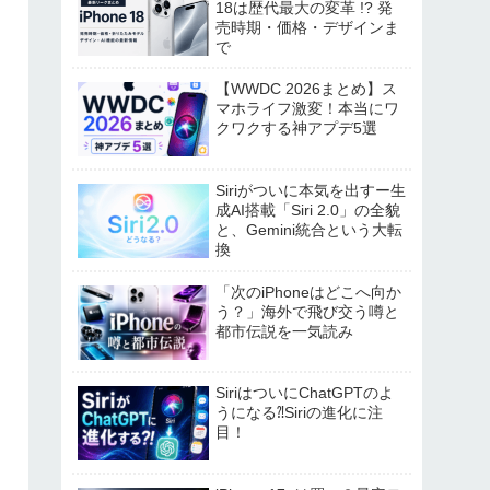
18は歴代最大の変革 !? 発
売時期・価格・デザインま
で
【WWDC 2026まとめ】ス
マホライフ激変！本当にワ
クワクする神アプデ5選
Siriがついに本気を出すー生
成AI搭載「Siri 2.0」の全貌
と、Gemini統合という大転
換
「次のiPhoneはどこへ向か
う？」海外で飛び交う噂と
都市伝説を一気読み
SiriはついにChatGPTのよ
うになる⁈Siriの進化に注
目！