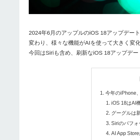
2024年6月のアップルのiOS 18アップデ
変わり、様々な機能がAIを使って大きく変
今回はSiriも含め、刷新な
iOS 18アップ
今年のiPhone
iOS 18はA
グーグルは新
Siriのパ
AI App St