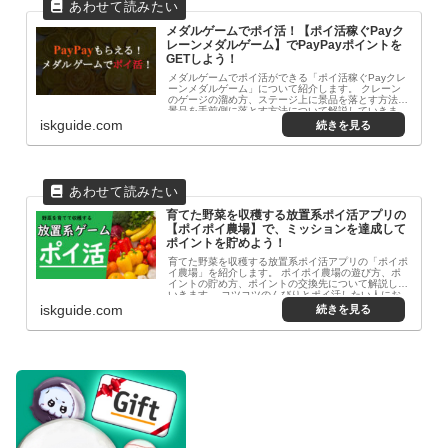
メダルゲームでポイ活！【ポイ活稼ぐPayク
レーンメダルゲーム】でPayPayポイントを
GETしよう！
メダルゲームでポイ活ができる「ポイ活稼ぐPayクレ
ーンメダルゲーム」について紹介します。 クレーン
のゲージの溜め方、ステージ上に景品を落とす方法、
景品を手前側に落とす方法について解説していきま
す。 ゲーム感覚で遊べるメダルゲームでポイ活を始
iskguide.com
めましょう！
育てた野菜を収穫する放置系ポイ活アプリの
【ポイポイ農場】で、ミッションを達成して
ポイントを貯めよう！
育てた野菜を収穫する放置系ポイ活アプリの「ポイポ
イ農場」を紹介します。 ポイポイ農場の遊び方、ポ
イントの貯め方、ポイントの交換先について解説して
いきます。 コツコツのんびりとポイ活したい人にお
すすめです！
iskguide.com