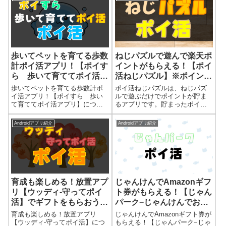
歩いてペットを育てる歩数
ねじパズルで遊んで楽天ポ
計ポイ活アプリ！【ポイす
イントがもらえる！【ポイ
ら 歩いて育ててポイ活ア
活ねじパズル】※ポイント
プリ】※ポイント交換済み
交換済み
歩いてペットを育てる歩数計ポ
ポイ活ねじパズルは、ねじパズ
イ活アプリ！【ポイすら 歩い
ルで遊ぶだけでポイントが貯ま
て育ててポイ活アプリ】につい
るアプリです。貯まったポイン
て紹介します。ポイすらの遊び
トはすぐに楽天ポイントと交換
方、デジタルギフトへの交換方
できます。この記事では、ポイ
Androidアプリ紹介
Androidアプリ紹介
法、賞品の抽選方法について解
ントの貯め方と楽天ポイントへ
説していきます。健康に気を付
の交換手順を分かりやすく解説
けている方や歩いてポイ活をし
します。
たいという方はぜひ参考にして
ください！
育成も楽しめる！放置アプ
じゃんけんでAmazonギフ
リ【ウッディ-守ってポイ
ト券がもらえる！【じゃん
活】でギフトをもらおう！
パーク−じゃんけんでお金
※ポイント交換済み
を稼ぐポイ活懸賞P2Eアプ
育成も楽しめる！放置アプリ
じゃんけんでAmazonギフト券が
リ】
【ウッディ-守ってポイ活】につ
もらえる！【じゃんパーク−じゃ