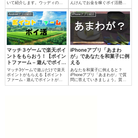
いて紹介します。ウッディの遊
んけんでお金を稼ぐポイ活懸賞
び方、金のチケットの貯め方、
P2Eアプリ】について紹介しま
金のチケットの交換先･交換方法
す。じゃんパークの遊び方、ガ
Androidアプリ紹介
iPhoneアプリ紹介
について解説していきます。忙
チャ、友達紹介、コインの交換
しい合間でもコツコツ育てる楽
方法などについて解説していき
しさが味わえ、シンプルな操作
ます。スキマ時間にポイ活をし
で誰でも始めやすいのが魅力で
たい方におすすめです！
す。
マッチ３ゲームで楽天ポイ
iPhoneアプリ「あまわ
ントをもらおう！【ポイン
が」であなたを和菓子に例
トファーム – 遊んでポイン
える
トが貯まるポイ活パズル】
マッチ3ゲームで遊ぶだけで楽天
あなたを和菓子に例えると？
ポイントがもらえる【ポイント
iPhoneアプリ「あまわが」で質
ファーム - 遊んでポイントが貯
問に答えていきましょう。質問
まるポイ活パズル】について紹
を答えていくと、あなたを表現
介します。ポイントファームの
する和菓子とその性格の特徴が
ジェムの貯め方、ポイントの貯
表示されます。楽天ポイントも
め方、楽天ポイントの交換方法
貰えるのお得なアプリですの
について解説していきます。ス
で、ぜひお試しください。
キマ時間に気軽にポイ活したと
いう方におすすめのポイ活アプ
リです！