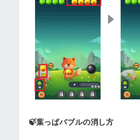
🍃葉っぱバブルの消し方