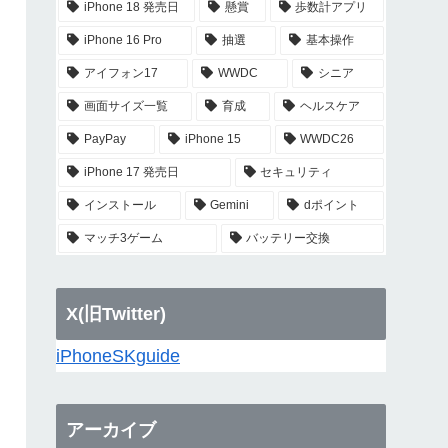
iPhone 18 発売日
懸賞
歩数計アプリ
iPhone 16 Pro
抽選
基本操作
アイフォン17
WWDC
シニア
画面サイズ一覧
育成
ヘルスケア
PayPay
iPhone 15
WWDC26
iPhone 17 発売日
セキュリティ
インストール
Gemini
dポイント
マッチ3ゲーム
バッテリー交換
X(旧Twitter)
iPhoneSKguide
アーカイブ