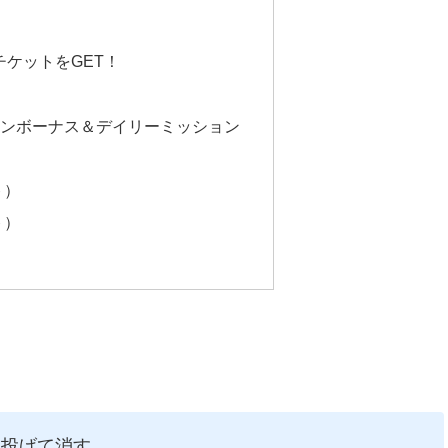
ケットをGET！
インボーナス＆デイリーミッション
ト）
ト）
に投げて消す。