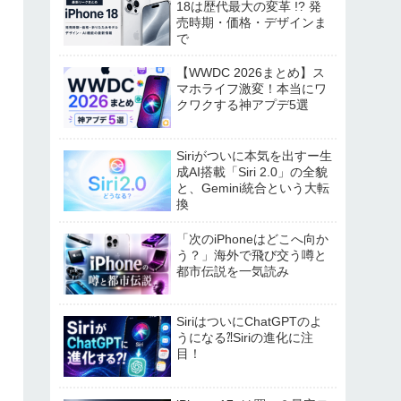
18は歴代最大の変革 !? 発
売時期・価格・デザインま
で
【WWDC 2026まとめ】ス
マホライフ激変！本当にワ
クワクする神アプデ5選
Siriがついに本気を出すー生
成AI搭載「Siri 2.0」の全貌
と、Gemini統合という大転
換
「次のiPhoneはどこへ向か
う？」海外で飛び交う噂と
都市伝説を一気読み
SiriはついにChatGPTのよ
うになる⁈Siriの進化に注
目！