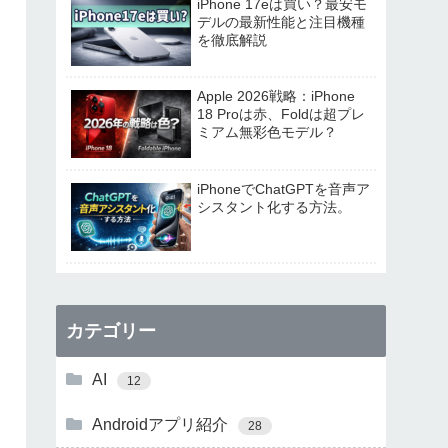
iPhone 17eは買い？最安モ
デルの最新性能と注目機種
を徹底解説
Apple 2026戦略：iPhone
18 Proは赤、Foldは超プレ
ミアム無彩色モデル？
iPhoneでChatGPTを音声ア
シスタント化する方法。
カテゴリー
AI
12
Androidアプリ紹介
28