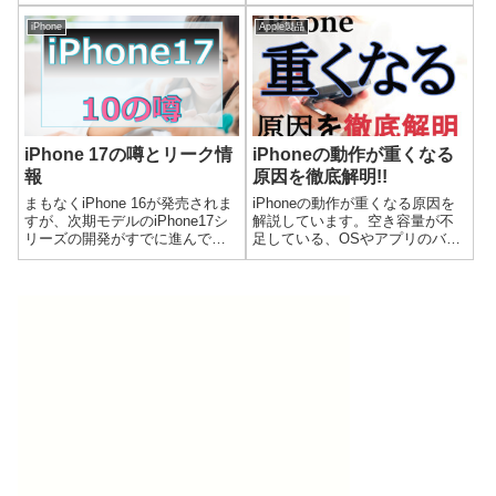
iPhoneはブラックやグレー中心
購入を検討している方に向け
の無彩色路線が有力とされま
iPhone
Apple製品
て、この春におすすめで最適な
す。対照的な色戦略から、Apple
iPhoneをご紹介します。
の新たなライン構想を読み解き
ます。
iPhone 17の噂とリーク情
iPhoneの動作が重くなる
報
原因を徹底解明!!
まもなくiPhone 16が発売されま
iPhoneの動作が重くなる原因を
すが、次期モデルのiPhone17シ
解説しています。空き容量が不
リーズの開発がすでに進んでい
足している、OSやアプリのバー
ます。ここではiPhone17シリー
ジョンが古い、キャッシュがた
ズのリーク情報を含め、気にな
まっている、端末が古いなどの
るスペックを先取りして10の噂
動作が重くなる原因を紹介しま
をご説明します。
す。重くなる原因を把握して、
iPhoneを快適に使いましょう。