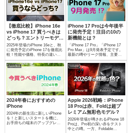
【徹底比較】iPhone 16e
iPhone 17 Proは今年後半
vs iPhone 17 買うべきは
に発売予定！注目の10の
どっち？エントリーモデル
新機能とは？
の比較
2025年登場のiPhone 16eと、秋
「iPhone 17 Pro」「iPhone 17
に発売予定のiPhone 17を徹底比
Pro Max」は9月発表予定です。
較！性能や価格、特長の違いを
最新の噂やリーク情報、主要な
詳しく解説し、それぞれの魅力
変更点・新機能を詳しく解説し
や選び方のポイント、どちらが
ます！
Apple製品
foldable
ご自身に最適なモデルかをわか
りやすく紹介します。
2024年春におすすめの
Apple 2026戦略：iPhone
iPhone
18 Proは赤、Foldは超プ
レミアム無彩色モデル？
2024年の新生活に新しいiPhone
を！と新しいスタートを機に、
2026年登場が噂されるiPhone 18
お手持ちの端末のアップグレー
Proは、Pro初の深い赤をテスト
ドを考えている方も多いと思い
中との噂。一方、Foldable
ます。気持ちを新たにiPhoneの