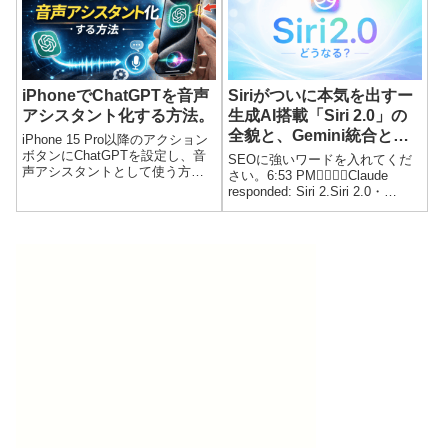
詳しく解説します。
iPhoneでChatGPTを音声
Siriがついに本気を出すー
アシスタント化する方法。
生成AI搭載「Siri 2.0」の
全貌と、Gemini統合とい
iPhone 15 Pro以降のアクション
う大転換
ボタンにChatGPTを設定し、音
SEOに強いワードを入れてくだ
声アシスタントとして使う方法
さい。6:53 PMClaude
を解説。設定手順、対応機種、
responded: Siri 2.Siri 2.0・
できること、注意点までわかり
Google Gemini統合で何が変わ
やすく紹介します。
る？生成AI搭載の新Siriはチャッ
ト型UIや長期記憶に対応。iOS
27の最新情報と注意点をわかり
やすく解説します。