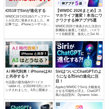
iOS18でSiriが進化する
【WWDC 2026まとめ】ス
マホライフ激変！本当にワ
WWDC24でiOS18のアップデー
クワクする神アプデ5選
トが正式に発表されました。本
記事では、iPhoneユーザーから
WWDC2026で発表された注目の
の関心が最も高い「iOS 18」の
新機能を厳選して紹介。パスワ
Siriの画期的な新機能について
ード自動変更、進化したSiri AI、
WWDC 2024での発表内容に基づ
写真の空間リフレーム、Safariの
いて解説していきます。
スマートタブ管理、スマートホ
AI
AI
ーム連携など、iPhoneライフを
変える神アプデ5選を解説。
ＡI 時代到来！iPhoneはAI
SiriはついにChatGPTのよ
と共存する？
うになる⁈Siriの進化に注
目！
今話題の最先端AIデバイス
「rabbit r1」が2024年3月にロー
AppleがWWDCでSiriを大幅進化
ンチされました。6月に開催され
させる可能性が浮上。ChatGPT
るWWDCでもSiriにAI搭載と話題
風の会話型AI、Dynamic Island
になってます。今回はiPhoneの
統合、新UIなど海外最新リーク
Siriとの異なる点や機能について
情報をもとに、次世代Siriの注目
AI
AI
説明します。
機能やApple Intelligence戦略を